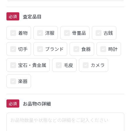
査定品目
必須
着物
洋服
骨董品
古銭
切手
ブランド
食器
時計
宝石・貴金属
毛皮
カメラ
楽器
お品物の詳細
必須